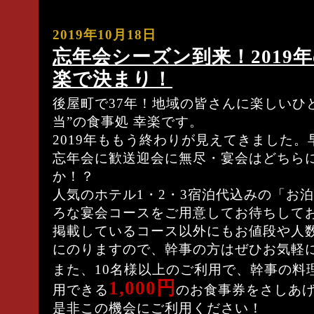
2019年10月18日
忘年会シーズン到来！2019
楽で決まり！
後屋町で37年！地域の皆さんに楽しいひ
当”の食事処 幸楽です。
2019年ももう終わりが見えてきました。
忘年会に歓送迎会に無尽・宴会はどちら
か！？
人気のホテル1・2・3宿泊代込みの「お
ろな宴会コースをご用意してお待ちして
掲載しているコース以外にもお値段や人
にのりますので、幹事の方はぜひお気軽
また、10名様以上のご利用で、幹事の料
1,000円
用できる
のお食事券をさしあ
是非この機会にご利用ください！