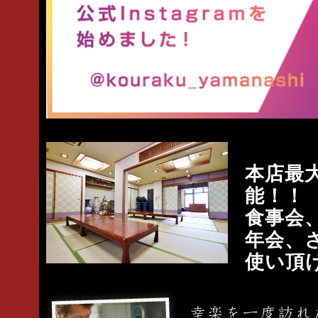
本店最大
能！！
食事会
年会、
使い頂